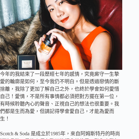
今年的我結束了一段歷經七年的感情，究竟廝守一生摯
愛的輪廓是如何，至今我仍不明白。但是透過戀情的斷
捨離，我除了更加了解自己之外，也終於學會如何愛惜
自己！愛情，不是所有事情都必須把對方擺在第一位，
有時候聆聽內心的聲音、正視自己的想法也很重要。我
們都是生而為愛，但請記得學會愛自己，才能為愛而
生！
Scotch & Soda 是成立於1985年，來自阿姆斯特丹的時尚