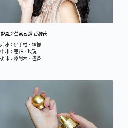
摯愛女性淡香精 香調表
前味：佛手柑、檸檬
中味：蓮花、玫瑰
後味：癒創木、檀香