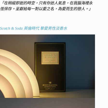
「在稍縱即逝的時空，只有你迷人氣息，在我腦海裡永
恆保存。呈獻給每一對以愛之名，為愛而生的戀人。」
Scotch & Soda 英倫時代 摯愛男性淡香水