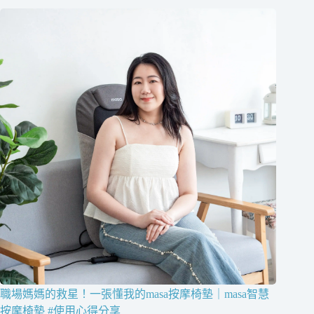
職場媽媽的救星！一張懂我的masa按摩椅墊｜masa智慧
按摩椅墊 #使用心得分享