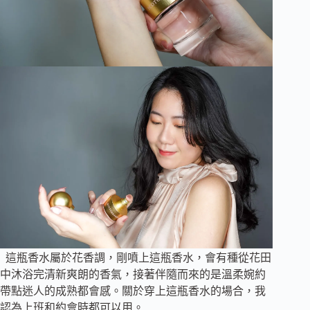
這瓶香水屬於花香調，剛噴上這瓶香水，會有種從花田
中沐浴完清新爽朗的香氣，接著伴隨而來的是溫柔婉約
帶點迷人的成熟都會感。關於穿上這瓶香水的場合，我
認為上班和約會時都可以用。