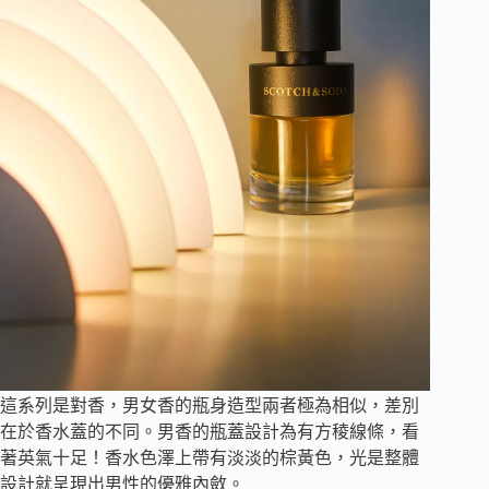
這系列是對香，男女香的瓶身造型兩者極為相似，差別
在於香水蓋的不同。男香的瓶蓋設計為有方稜線條，看
著英氣十足！香水色澤上帶有淡淡的棕黃色，光是整體
設計就呈現出男性的優雅內斂。