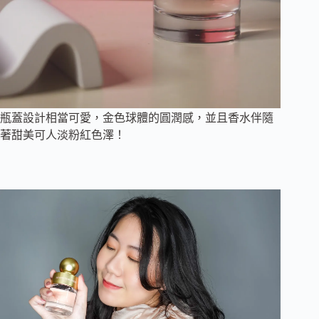
瓶蓋設計相當可愛，金色球體的圓潤感，並且香水伴隨
著甜美可人淡粉紅色澤！