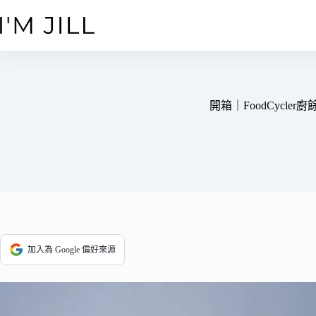
跳
至
主
要
內
容
開箱｜FoodCycl
加入為 Google 偏好來源