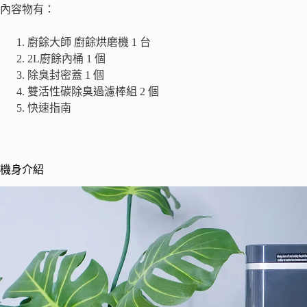
內容物有：
廚餘大師 廚餘烘磨機 1 台
2L廚餘內桶 1 個
除臭封密蓋 1 個
雙活性碳除臭過濾棒組 2 個
快速指南
機身介紹