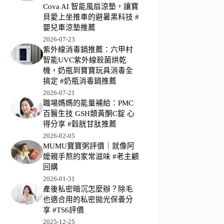
Cova AI 智能風扇涼墊，讓寶
貝愛上坐推車的避暑黑科技 #
嬰兒車涼墊推薦
2026-07-23
紫外線消毒鍋推薦：六甲村
智能UVC紫外線殺菌烘乾
機，奶瓶到寶寶玩具消毒全
搞定 #奶瓶消毒鍋推薦
2026-07-21
職場媽媽的能量補給：PMC
百醫生技 GSH類黃酮C錠 心
得分享 #穀胱甘肽推薦
2026-02-05
MUMU寶寶粥評價｜就像阿
嬤親手熬的家常滋味 #老主顧
回購
2026-01-31
產後私密暗沉怎麼辦？除毛
也適合用的私密拋光保養分
享 #TS6評價
2025-12-25