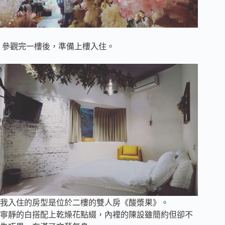
參觀完一樓後，準備上樓入住。
我入住的房型是位於二樓的雙人房《酸漿果》。
寧靜的白搭配上乾燥花點綴，內裡的陳設雖簡約但卻不