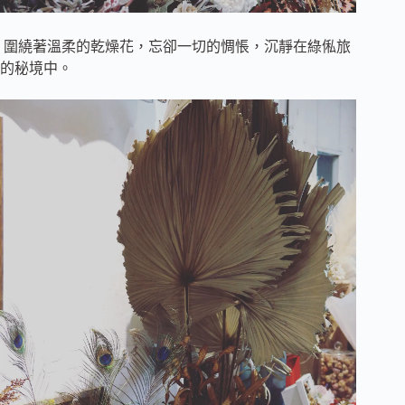
圍繞著溫柔的乾燥花，忘卻一切的惆悵，沉靜在綠俬旅
的秘境中。