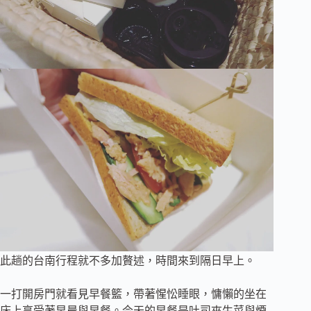
此趟的台南行程就不多加贅述，時間來到隔日早上。
一打開房門就看見早餐籃，帶著惺忪睡眼，慵懶的坐在
床上享受著早晨與早餐。今天的早餐是吐司夾生菜與煙