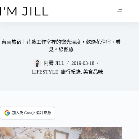
跳
至
主
要
內
容
台南旅宿｜花藝工作室裡的微光溫度，乾燥花住宿‧看
見。綠俬旅
阿霽 JILL
2019-03-18
LIFESTYLE
,
旅行紀錄
,
美食品味
加入為 Google 偏好來源