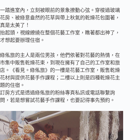
一踏進室內，立刻被眼前的景象撩動心弦。穿梭過玻璃
花房、被綠意盎然的花草與帶上秋氣的乾燥花包圍著，
真是太美了！
抬起頭，視線繚繞在整個花藝工作室，瞧著都出神了，
才想起要辦理住宿。
綠俬旅的主人是兩位男孩，他們依著對花藝的熱情，在
市集中販售乾燥花束，到現在擁有了自己的工作室和旅
店。《看見。綠俬旅》的一樓是花藝工作室，販售乾燥
花材與提供花藝手作課程；二樓以上則是四種乾燥花主
題的住宿。
訂房方式是透過綠俬旅的粉絲專頁私訊或電話聯繫詢
問，若是想嘗試花藝手作課程，也要記得事先預約。