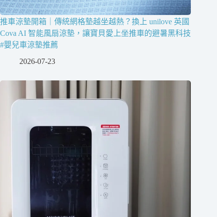
推車涼墊開箱｜傳統網格墊越坐越熱？換上 unilove 英國
Cova AI 智能風扇涼墊，讓寶貝愛上坐推車的避暑黑科技
#嬰兒車涼墊推薦
2026-07-23