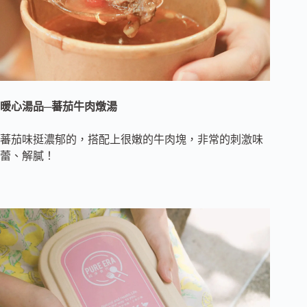
暖心湯品─蕃茄牛肉燉湯
蕃茄味挺濃郁的，搭配上很嫩的牛肉塊，非常的刺激味
蕾、解膩！