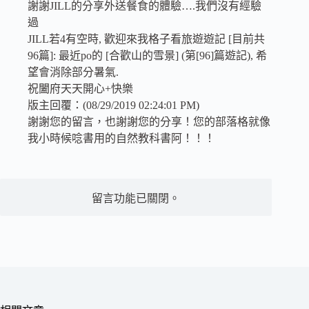
謝謝JILL的分享外送餐食的體驗….我們沒有經驗
過
JILL若4有空時, 歡迎來我格子看旅遊遊記 [目前共
96篇]: 最近po的 [合歡山的雪景] (第[96]篇遊記), 希
望會消除部分暑氣.
祝闔府天天開心+快樂
版主回覆：(08/29/2019 02:24:01 PM)
謝謝您的留言，也謝謝您的分享！您的部落格就像
我小時候唸書用的自然教科書阿！！！
留言功能已關閉。