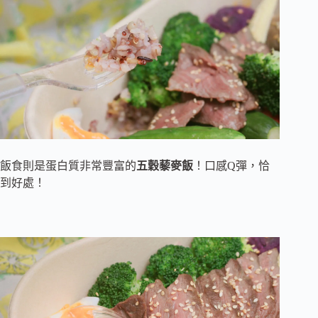
飯食則是蛋白質非常豐富的
五穀藜麥飯
！口感Q彈，恰
到好處！