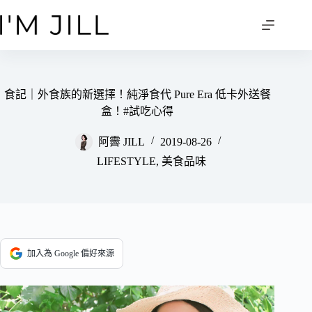
跳
至
主
要
內
容
食記｜外食族的新選擇！純淨食代 Pure Era 低卡外送餐
盒！#試吃心得
阿霽 JILL
2019-08-26
LIFESTYLE
,
美食品味
加入為 Google 偏好來源