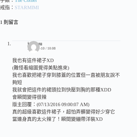
手錶：
The Corner
戒指：
STARMIMI
1 則留言
juiyuuu
2016-07-10 / 10:08
我也有這件裙子XD
(難怪看縮圖覺得美點進來)
我也喜歡把裙子穿到膝蓋的位置但一直被朋友說不
夠短
我就會把這件的裙頭拉到快壓到胸的那種XDD
會瞬間變得很辣
版主回覆：(07/13/2016 09:00:07 AM)
真的超級喜歡這件裙子，超怕弄髒變得好少穿它
當連身真的太火辣了！瞬間變繃帶洋裝XD