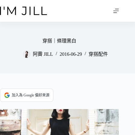
跳
至
主
要
內
容
穿搭｜條理黑白
阿霽 JILL
2016-06-29
穿搭配件
加入為 Google 偏好來源