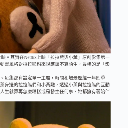
x上映。其實在Netflix上映「拉拉熊與小薰」原創影集第一
動畫風格對拉拉熊粉來說應該不算陌生，最棒的是「影
內。每集都有設定單一主題，時間和場景歷經一年四季
薰身邊的拉拉熊們和小黃雞，透過小薰與拉拉熊的互動
人生就算再怎麼糟糕或是發生任何事，她都擁有著陪伴