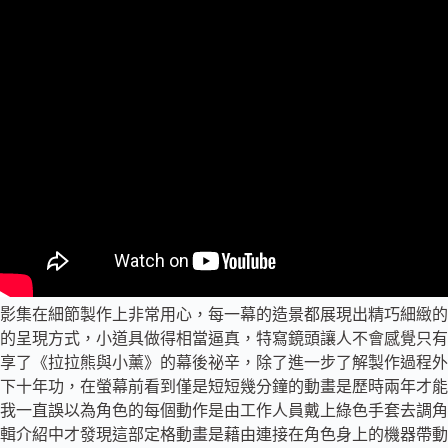
影集在細節製作上非常用心，每一幕的造景都展現出精巧細緻的
的呈現方式，小道具做得相當逼真，特寫鏡頭讓人不會感覺只有
享了《拉拉熊與小薰》的幕後祕辛，除了進一步了解製作過程外
下十年功，在螢幕前看到僅是短短幾分鐘的動畫是歷時兩年才能
我一直誤以為角色的每個動作是由工作人員戴上綠色手套去調角
輯介紹中才發現這部定格動畫是藉由連接在角色身上的機器帶動