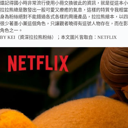
還記得國小時非常流行使用小冊交換彼此的資訊，就是從這本小
拉拉熊總是散發出一股可愛又療癒的氣息，這樣的特質令我相當
身為粉絲絕對不能錯過各式各樣的周邊產品，拉拉熊繪本，以四
很少著墨小薰這個角色
，只讓觀者曉得有這號人物存在，而在影
角色之一。
BY KEI（資深拉拉熊粉絲）；本文圖片皆取自：NETFLIX