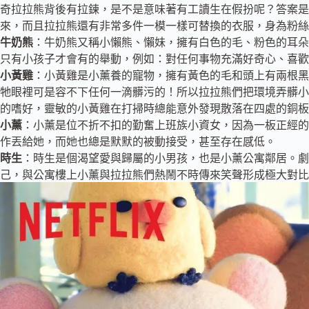
奇拉拉熊背後有拉鍊，是不是意味著有工讀生在假扮呢？答案是
來，而且拉拉熊還有非常多件一模一樣可替換的衣服，身為粉絲
牛奶熊
：牛奶熊又稱小懶熊、懶妹，擁有白色的毛、粉色的耳朵
只有小孩子才會有的舉動，例如：對任何事物充滿好奇心、喜歡
小黃雞
：小黃雞是小薰養的寵物，擁有黃色的毛和頭上有兩根黑
牠眼裡可是容不下任何一滴髒污的！所以拉拉熊們把環境弄髒小
的嗜好，靈敏的小黃雞在打掃時總能意外發現散落在四處的銅板
小薰
：小薰是位不折不扣的勤奮上班族小資女，因為一板正經的
作丟給她，而她也總是默默的被動接受，甚至存在感低。
時生
：時生是個渴望愛與歸屬的小男孩，也是小薰公寓鄰居。劇
己，與公寓樓上小薰與拉拉熊們熱鬧不時傳來笑聲形成極大對比