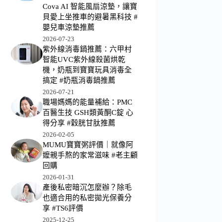
Cova AI 智能風扇涼墊，讓寶
貝愛上坐推車的避暑黑科技 #
嬰兒車涼墊推薦
2026-07-23
紫外線消毒鍋推薦：六甲村
智能UVC紫外線殺菌烘乾
機，奶瓶到寶寶玩具消毒全
搞定 #奶瓶消毒鍋推薦
2026-07-21
職場媽媽的能量補給：PMC
百醫生技 GSH類黃酮C錠 心
得分享 #穀胱甘肽推薦
2026-02-05
MUMU寶寶粥評價｜就像阿
嬤親手熬的家常滋味 #老主顧
回購
2026-01-31
產後私密暗沉怎麼辦？除毛
也適合用的私密拋光保養分
享 #TS6評價
2025-12-25