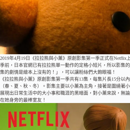
2019年4月19日《拉拉熊與小薰》原創影集第一季正式在Netfli
季前，日本官網已有拉拉熊單一動作的定格小短片，所以影集的
集的劇情是繪本上沒有的！」，可以讓粉絲們大飽眼福！
《拉拉熊與小薰》原創影集第一季共有13集，每集片長15分以
（春、夏、秋、冬）。影集主要以小薰為主角，接著是圍繞著小
展現出日常生活中的大小事和職涯的黑暗面，對小薰來說，無論
在她身旁的最棒室友！