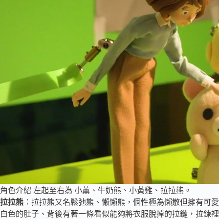
角色介紹 左起至右為 小薰、牛奶熊、小黃雞、拉拉熊。
拉拉熊
：拉拉熊又名鬆弛熊、懶懶熊，個性極為懶散但擁有可愛
白色的肚子、背後有著一條看似能夠將衣服脫掉的拉鏈，拉鍊裡