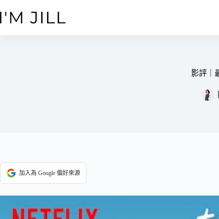
跳
至
主
要
內
容
影評｜最
加入為 Google 偏好來源