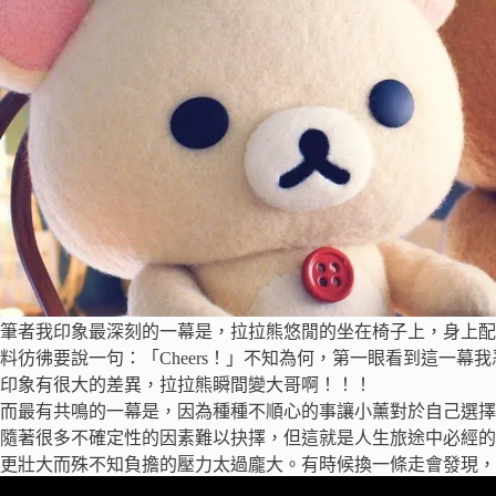
筆者我印象最深刻的一幕是，拉拉熊悠閒的坐在椅子上，身上配
料彷彿要說一句：「Cheers！」不知為何，第一眼看到這一
印象有很大的差異，拉拉熊瞬間變大哥啊！！！
而最有共鳴的一幕是，因為種種不順心的事讓小薰對於自己選擇
隨著很多不確定性的因素難以抉擇，但這就是人生旅途中必經的
更壯大而殊不知負擔的壓力太過龐大。有時候換一條走會發現，