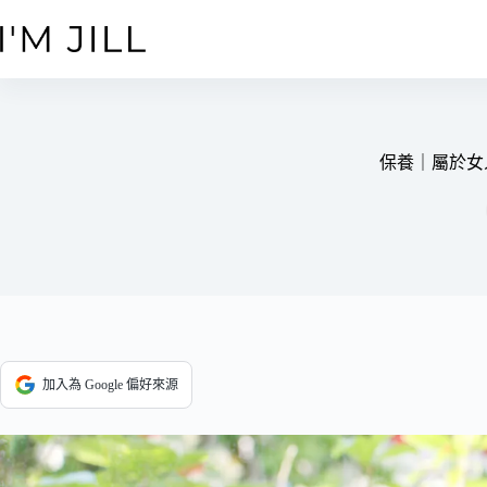
跳
至
主
要
內
容
保養｜屬於女
加入為 Google 偏好來源