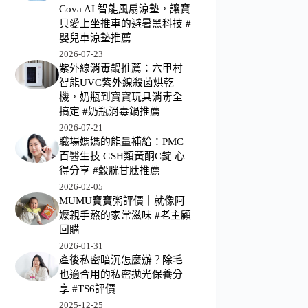
Cova AI 智能風扇涼墊，讓寶
貝愛上坐推車的避暑黑科技 #
嬰兒車涼墊推薦
2026-07-23
紫外線消毒鍋推薦：六甲村
智能UVC紫外線殺菌烘乾
機，奶瓶到寶寶玩具消毒全
搞定 #奶瓶消毒鍋推薦
2026-07-21
職場媽媽的能量補給：PMC
百醫生技 GSH類黃酮C錠 心
得分享 #穀胱甘肽推薦
2026-02-05
MUMU寶寶粥評價｜就像阿
嬤親手熬的家常滋味 #老主顧
回購
2026-01-31
產後私密暗沉怎麼辦？除毛
也適合用的私密拋光保養分
享 #TS6評價
2025-12-25