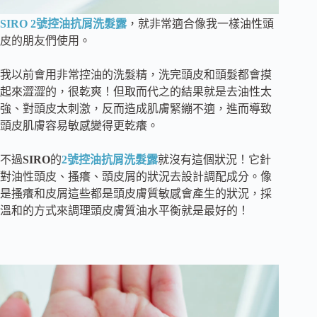
SIRO 2號控油抗屑洗髮露
，就非常適合像我一樣油性頭
皮的朋友們使用。
我以前會用非常控油的洗髮精，洗完頭皮和頭髮都會摸
起來澀澀的，很乾爽！但取而代之的結果就是去油性太
強、對頭皮太刺激，反而造成肌膚緊繃不適，進而導致
頭皮肌膚容易敏感變得更乾癢。
不過
SIRO
的
2號控油抗屑洗髮露
就沒有這個狀況！它針
對油性頭皮、搔癢、頭皮屑的狀況去設計調配成分。像
是搔癢和皮屑這些都是頭皮膚質敏感會產生的狀況，採
溫和的方式來調理頭皮膚質油水平衡就是最好的！