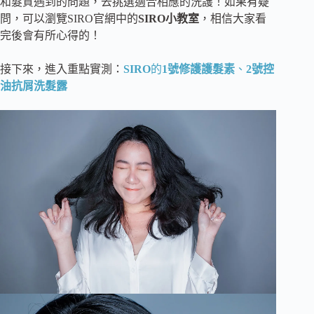
和髮質遇到的問題，去挑選適合相應的洗護！如果有疑
問，可以瀏覽SIRO官網中的
SIRO小教室
，相信大家看
完後會有所心得的！
接下來，進入重點實測：
SIRO
的
1號修護護髮素
、
2號控
油抗屑洗髮露