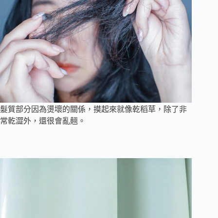
髮質部分因為燙壞的關係，摸起來就像乾稻草，除了非
常乾澀外，還很會亂翹。