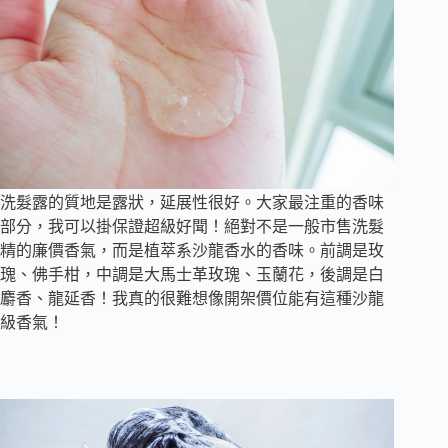
洗髮露的質地是露狀，延展性很好。大家最注重的香味
部分，我可以掛保證超級好聞！絕對不是一般市售洗髮
精的廉價香氣，而是植萃系沙龍香水的香味。前調是玫
瑰、佛手柑，中調是大馬士革玫瑰、玉蘭花，後調是白
麝香、龍延香！我真的很難想像開架價位能有這種沙龍
級香氣！