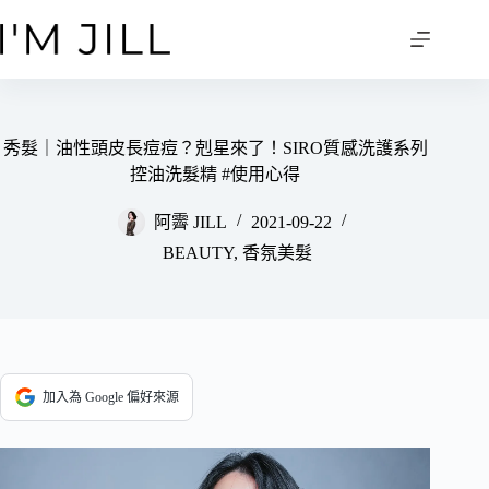
跳
至
主
要
內
容
秀髮｜油性頭皮長痘痘？剋星來了！SIRO質感洗護系列
控油洗髮精 #使用心得
阿霽 JILL
2021-09-22
BEAUTY
,
香氛美髮
加入為 Google 偏好來源