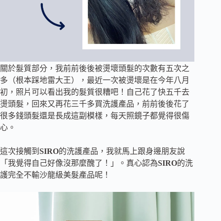
關於髮質部分，我前前後後被燙壞頭髮的次數有五次之
多（根本踩地雷大王），最近一次被燙壞是在今年八月
初，照片可以看出我的髮質很糟吧！自己花了快五千去
燙頭髮，回來又再花三千多買洗護產品，前前後後花了
很多錢頭髮還是長成這副模樣，每天照鏡子都覺得很傷
心。
這次接觸到
SIRO
的洗護產品，我就馬上跟身邊朋友說
「我覺得自己好像沒那麼醜了！」。真心認為
SIRO
的洗
護完全不輸沙龍級美髮產品呢！