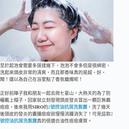
至於起泡會需要多搓揉幾下，泡泡不會多但是很綿密，
洗起來頭皮非常的清爽，而且那香味真的是超・好・
聞！還以為自己在浴室點了香氛蠟燭呢！
正好前陣子我和朋友一起去爬七星山，大熱天的為了防
曬戴上帽子，回家就立刻發現頭皮發炎冒出一顆巨無霸
痘痘，後來我用
SIRO
的
2號控油抗屑洗髮露
，洗了幾天
後頭皮的發炎的囊腫痘痘就慢慢消腫消失了！可見這款
2
號控油抗屑洗髮露
真的很適合油性痘痘膚質。