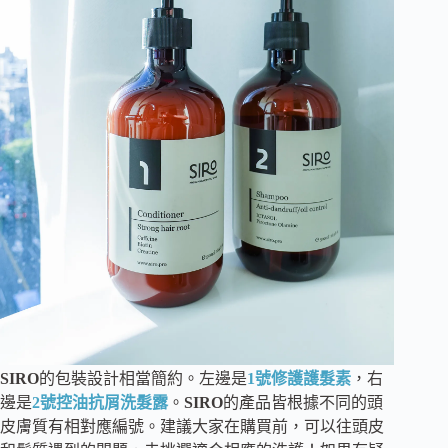
SIRO
的包裝設計相當簡約。左邊是
1號修護護髮素
，右
邊是
2號控油抗屑洗髮露
。
SIRO
的產品皆根據不同的頭
皮膚質有相對應編號。建議大家在購買前，可以往頭皮