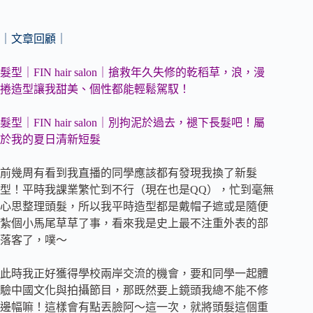
｜文章回顧｜
髮型｜FIN hair salon｜搶救年久失修的乾稻草，浪，漫
捲造型讓我甜美、個性都能輕鬆駕馭！
髮型｜FIN hair salon｜別拘泥於過去，褪下長髮吧！屬
於我的夏日清新短髮
前幾周有看到我直播的同學應該都有發現我換了新髮
型！平時我課業繁忙到不行（現在也是QQ），忙到毫無
心思整理頭髮，所以我平時造型都是戴帽子遮或是隨便
紮個小馬尾草草了事，看來我是史上最不注重外表的部
落客了，噗～
此時我正好獲得學校兩岸交流的機會，要和同學一起體
驗中國文化與拍攝節目，那既然要上鏡頭我總不能不修
邊幅嘛！這樣會有點丟臉阿～這一次，就將頭髮這個重