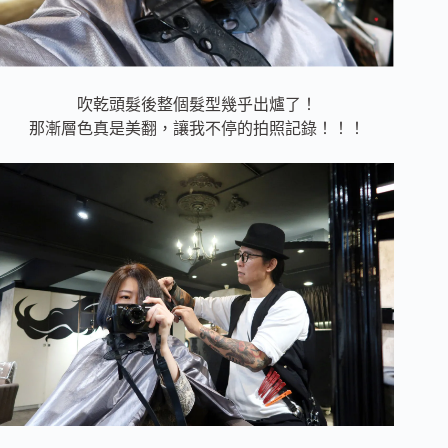
吹乾頭髮後整個髮型幾乎出爐了！
那漸層色真是美翻，讓我不停的拍照記錄！！！