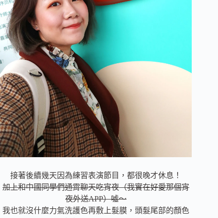
接著後續幾天因為練習表演節目，都
很晚才休息！
加上和中國同學們通霄聊天吃宵夜（我實在好愛那個宵
夜外送APP）噓～
我也就沒什麼力氣洗護色再敷上髮膜，
頭髮尾部的顏色