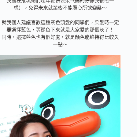
我瘋狂推坑她們趁年輕快去染
（講的好像我很老一
樣）
，免得未來就業後不能隨心所欲變髮～
就我個人建議喜歡這種灰色頭髮的同學們，染髮時一定
要選擇藍色，等褪色下來就是大家愛的那個灰了！
同時，選擇藍色也有個好處，就是顏色能維持得比較久
一點～