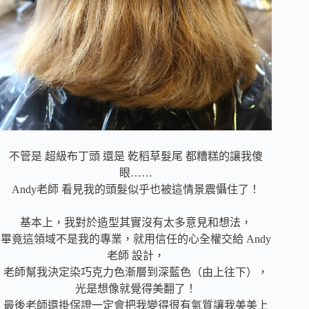
不管是 超級布丁頭 還是 乾稻草髮尾 都糟糕的讓我傻
眼……
Andy老師 看見我的頭髮似乎也被這情景震懾住了！
基本上，我對於造型其實沒有太多意見和想法，
畢竟這領域不是我的專業，就用信任的心全權交給 Andy
老師 設計，
老師幫我決定染巧克力色漸層到深藍色（由上往下），
光是想像就覺得美翻了！
最後老師還掛保證一定會把我變得很有氣質讓我美美上