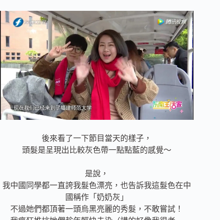
後來看了一下節目當天的樣子，
頭髮是呈現出比較灰色帶一點點藍的感覺～
是說，
我中國同學都一直誇我髮色漂亮，也告訴我這髮色在中
國稱作「奶奶灰」
不過她們都頂著一頭烏黑亮麗的秀髮，不敢嘗試！