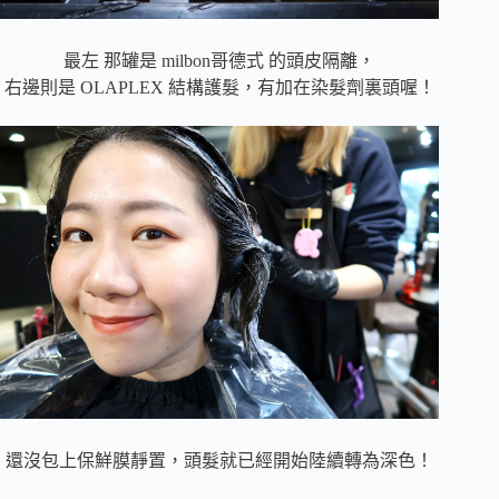
最左 那罐是 milbon哥德式 的頭皮隔離，
右邊則是 OLAPLEX 結構護髮，有加在染髮劑裏頭喔！
還沒包上保鮮膜靜置，頭髮就已經開始陸續轉為深色！