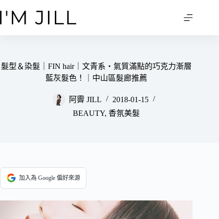
跳
至
主
要
內
容
髮型＆染髮｜FIN hair｜文青系‧氣質滿點的巧克力漸層
藍灰髮色！｜中山區髮廊推薦
阿霽 JILL
2018-01-15
BEAUTY
,
香氛美髮
加入為 Google 偏好來源