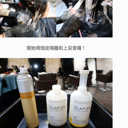
開始噴頭皮隔離和上染膏囉！